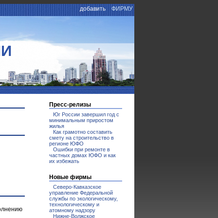
добавить
ФИРМУ
ИИ
Пресс-релизы
Юг России завершил год с
минимальным приростом
жилья
Как грамотно составить
смету на строительство в
регионе ЮФО
Ошибки при ремонте в
частных домах ЮФО и как
их избежать
Новые фирмы
Северо-Кавказское
управление Федеральной
службы по экологическому,
технологическому и
полнению
атомному надзору
Нижне-Волжское