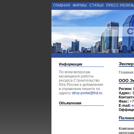
ГЛАВНАЯ
ФИРМЫ
СТАТЬИ
ПРЕСС-РЕЛИЗ
С
Экспер
Информация
По всем вопросам
Главная
касающихся работы
ООО Эк
ресурса Строительство
Юга России и добавления
в справочник пишите по
Регион:
адресу
stroy-portal@list.ru
.
Адрес:
3
Контакт
Факс:
+7
Объявления
E-mail:
e
Оффици
Полное
Компани
негосуда