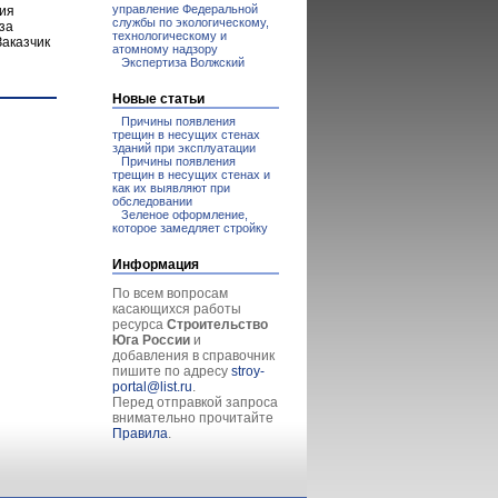
управление Федеральной
ния
службы по экологическому,
за
технологическому и
Заказчик
атомному надзору
Экспертиза Волжский
Новые статьи
Причины появления
трещин в несущих стенах
зданий при эксплуатации
Причины появления
трещин в несущих стенах и
как их выявляют при
обследовании
Зеленое оформление,
которое замедляет стройку
Информация
По всем вопросам
касающихся работы
ресурса
Строительство
Юга России
и
добавления в справочник
пишите по адресу
stroy-
portal@list.ru
.
Перед отправкой запроса
внимательно прочитайте
Правила
.