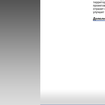
террито
проектов
отразит 
улучшит 
Допол