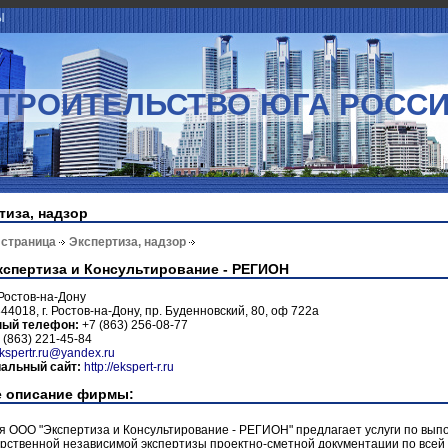
Ы
ТРОИТЕЛЬСТВО ЮГА РОСС
тиза, надзор
 страница
Экспертиза, надзор
спертиза и Консультирование - РЕГИОН
Ростов-на-Дону
44018, г. Ростов-на-Дону, пр. Буденновский, 80, оф 722а
ный телефон:
+7 (863) 256-08-77
 (863) 221-45-84
kspertr.ru@yandex.ru
альный сайт:
http://ekspert-r.ru
 описание фирмы:
я ООО "Экспертиза и Консультирование - РЕГИОН" предлагает услуги по вы
рственной независимой экспертизы проектно-сметной документации по всей