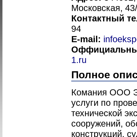
Московская, 43/
Контактный т
94
E-mail:
infoeksp
Оффициальны
1.ru
Полное опи
Комания ООО Э
услуги по пров
технической эк
сооружений, о
конструкций, с