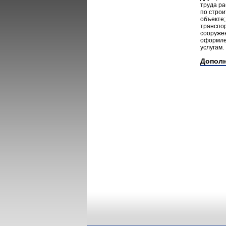
труда ра
по стро
объекте;
транспор
сооружен
оформлен
услугам.
Допол