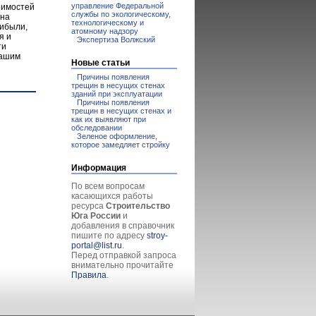
управление Федеральной
оимостей
службы по экологическому,
 на
технологическому и
рибыли,
атомному надзору
я и
Экспертиза Волжский
ти
вашим
Новые статьи
Причины появления
трещин в несущих стенах
зданий при эксплуатации
Причины появления
трещин в несущих стенах и
как их выявляют при
обследовании
Зеленое оформление,
которое замедляет стройку
Информация
По всем вопросам
касающихся работы
ресурса
Строительство
Юга России
и
добавления в справочник
пишите по адресу
stroy-
portal@list.ru
.
Перед отправкой запроса
внимательно прочитайте
Правила
.