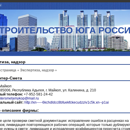
Ы
ТРОИТЕЛЬСТВО ЮГА РОСС
тиза, надзор
 страница
Экспертиза, надзор
тер-Смета
Майкоп
85006, Республика Адыгея, г. Майкоп, ул. Калинина, д. 210
ный телефон:
+7-952-581-24-42
ntersmetamykop@mail.ru
альный сайт:
http://xn-----6kchdldcc8bfuekfckecudzziv1c5k.xn--p1ai
 описание фирмы:
 цели проверки сметной документации: исправление ошибок в расценках на 
ов; ликвидация повторяющихся рабочих операций, которые только дублируют
 не нужны в смете; ликвидация и исправление коэффициентов пересчета стои