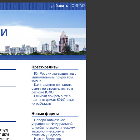
добавить
ФИРМУ
ИИ
Пресс-релизы
Юг России завершил год с
минимальным приростом
жилья
Как грамотно составить
смету на строительство в
регионе ЮФО
Ошибки при ремонте в
частных домах ЮФО и как
их избежать
Новые фирмы
Северо-Кавказское
управление Федеральной
службы по экологическому,
труд
технологическому и
 друг
атомному надзору
мости
Нижне-Волжское