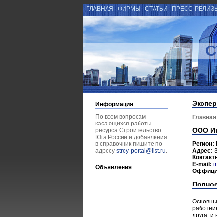
ГЛАВНАЯ
ФИРМЫ
СТАТЬИ
ПРЕСС-РЕЛИЗ
С
Экспер
Информация
По всем вопросам
Главная
касающихся работы
ООО Ин
ресурса Строительство
Юга России и добавления
в справочник пишите по
Регион:
адресу
stroy-portal@list.ru
.
Адрес:
3
Контакт
E-mail:
i
Объявления
Оффици
Полное
Основные
работник
друга, и