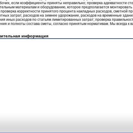
бочих, если коэффициенты приняты неправильно; проверка адекватности ст
ительным материалам и оборудованию, которое предполагается монтировать
 проверка корректности принятого процента накладных расходов, сметной п
тных затрат, расходов на зимнее удорожание, расходов на временные здани
ия иных расходов по статьям лимитированных затрат; проверка правильнос
ия и полноты состава сметы, согласно принятым нормативам. Мы всегда к 
нительная информация