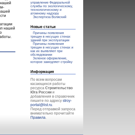
управление Федеральной
 нашей
службы по экологическому,
ии-
технологическому и
 нашей
атомному надзору
ости
Экспертиза Волжский
уатации
Новые статьи
ип нашей
о
Причины появления
трещин в несущих стенах
аботы.
зданий при эксплуатации
Причины появления
трещин в несущих стенах и
как их выявляют при
обследовании
Зеленое оформление,
которое замедляет стройку
Информация
По всем вопросам
касающихся работы
ресурса
Строительство
Юга России
и
добавления в справочник
пишите по адресу
stroy-
portal@list.ru
.
Перед отправкой запроса
внимательно прочитайте
Правила
.