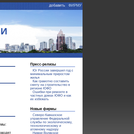
добавить
ФИРМУ
ИИ
Пресс-релизы
Юг России завершил год с
минимальным приростом
жилья
Как грамотно составить
смету на строительство в
регионе ЮФО
Ошибки при ремонте в
частных домах ЮФО и как
их избежать
Новые фирмы
Северо-Кавказское
управление Федеральной
службы по экологическому,
емы:
технологическому и
атомному надзору
оводят
Нижне-Волжское