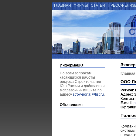
ГЛАВНАЯ
ФИРМЫ
СТАТЬИ
ПРЕСС-РЕЛИЗ
С
Экспер
Информация
По всем вопросам
Главная
касающихся работы
ООО П
ресурса Строительство
Юга России и добавления
в справочник пишите по
Регион:
адресу
stroy-portal@list.ru
.
Адрес:
3
Контакт
E-mail:
p
Объявления
Оффици
Полное
Компани
системы
пожароту