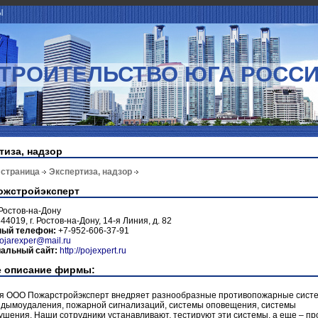
Ы
ТРОИТЕЛЬСТВО ЮГА РОСС
тиза, надзор
 страница
Экспертиза, надзор
ожстройэксперт
Ростов-на-Дону
44019, г. Ростов-на-Дону, 14-я Линия, д. 82
ный телефон:
+7-952-606-37-91
ojarexper@mail.ru
альный сайт:
http://pojexpert.ru
 описание фирмы:
я ООО Пожарстройэксперт внедряет разнообразные противопожарные сист
 дымоудаления, пожарной сигнализаций, системы оповещения, системы
шения. Наши сотрудники устанавливают, тестируют эти системы, а еще – пр