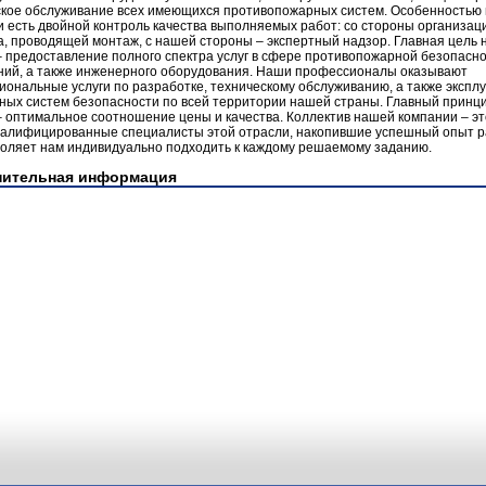
ское обслуживание всех имеющихся противопожарных систем. Особенностью
 есть двойной контроль качества выполняемых работ: со стороны организац
, проводящей монтаж, с нашей стороны – экспертный надзор. Главная цель
 предоставление полного спектра услуг в сфере противопожарной безопасн
ний, а также инженерного оборудования. Наши профессионалы оказывают
ональные услуги по разработке, техническому обслуживанию, а также экспл
ных систем безопасности по всей территории нашей страны. Главный принц
 оптимальное соотношение цены и качества. Коллектив нашей компании – эт
валифицированные специалисты этой отрасли, накопившие успешный опыт р
воляет нам индивидуально подходить к каждому решаемому заданию.
нительная информация