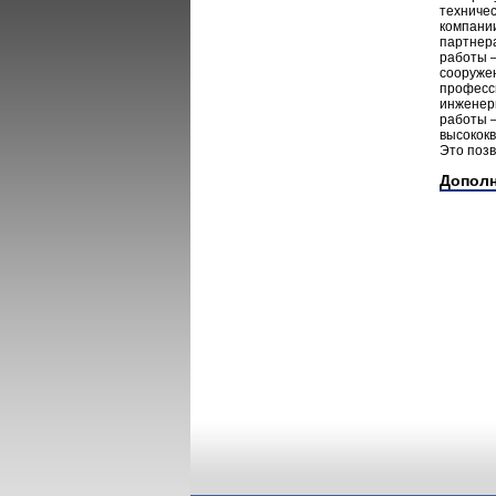
техниче
компании
партнера
работы –
сооруже
професси
инженер
работы –
высокок
Это поз
Допол