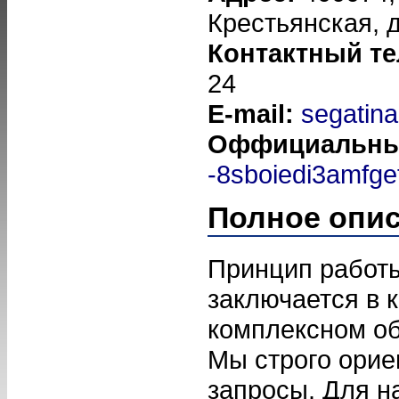
Крестьянская, д
Контактный т
24
E-mail:
segatina
Оффициальны
-8sboiedi3amfgef
Полное опи
Принцип работ
заключается в 
комплексном об
Мы строго орие
запросы. Для н