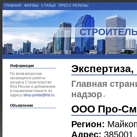
ГЛАВНАЯ
ФИРМЫ
СТАТЬИ
ПРЕСС-РЕЛИЗЫ
СТРОИТЕЛЬ
Экспертиза,
Информация
По всем вопросам
касающихся работы
Главная стран
ресурса Строительство
Юга России и добавления
в справочник пишите по
надзор
адресу
stroy-portal@list.ru
.
ООО Про-См
Объявления
Регион:
Майко
Адрес:
385001, 