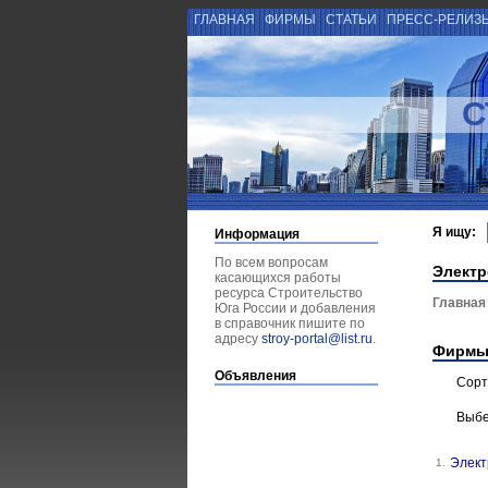
ГЛАВНАЯ
ФИРМЫ
СТАТЬИ
ПРЕСС-РЕЛИЗ
С
Я ищу:
Информация
По всем вопросам
Элект
касающихся работы
ресурса Строительство
Главная
Юга России и добавления
в справочник пишите по
адресу
stroy-portal@list.ru
.
Фирмы
Объявления
Сорт
Выбе
Элект
1.