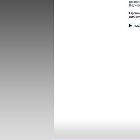
регион
847-40-
Органи
сложно