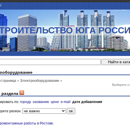
Ы
ТРОИТЕЛЬСТВО ЮГА РОСС
рооборудование
 страница
Электрооборудование
Выберите с
 раздела
ировать по:
городу
названию
цене
e-mail
дате добавления
рите регион:
ромонтажные работы в Ростове.