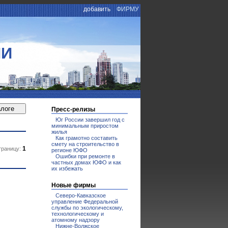
добавить
ФИРМУ
ИИ
Пресс-релизы
Юг России завершил год с
минимальным приростом
жилья
Как грамотно составить
смету на строительство в
1
траницу:
регионе ЮФО
Ошибки при ремонте в
частных домах ЮФО и как
их избежать
Новые фирмы
Северо-Кавказское
управление Федеральной
службы по экологическому,
технологическому и
атомному надзору
Нижне-Волжское