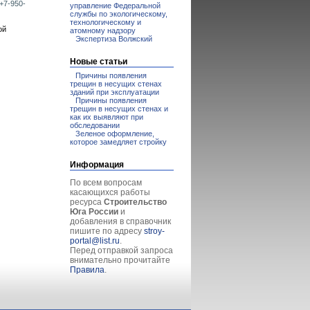
 +7-950-
управление Федеральной
службы по экологическому,
технологическому и
ой
атомному надзору
Экспертиза Волжский
Новые статьи
Причины появления
трещин в несущих стенах
зданий при эксплуатации
Причины появления
трещин в несущих стенах и
как их выявляют при
обследовании
Зеленое оформление,
которое замедляет стройку
Информация
По всем вопросам
касающихся работы
ресурса
Строительство
Юга России
и
добавления в справочник
пишите по адресу
stroy-
portal@list.ru
.
Перед отправкой запроса
внимательно прочитайте
Правила
.