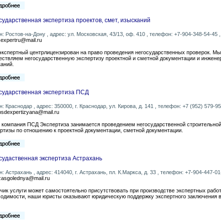
сударственная экспертиза проектов, смет, изысканий
н: Ростов-на-Дону , адрес: ул. Московская, 43/13, оф. 410 , телефон: +7-904-348-54-45 , 
expertru@mail.ru
кспертный центрлицензирован на право проведения негосударственных проверок. Мы
ствляем негосударственную экспертизу проектной и сметной документации и инжен
аний.
сударственная экспертиза ПСД
н: Краснодар , адрес: 350000, г. Краснодар, ул. Кирова, д. 141 , телефон: +7 (952) 579-95-
psdexpertizyana@mail.ru
 компания ПСД Экспертиза занимается проведением негосударственной строительно
ртизы по отношению к проектной документации, сметной документации.
судаственная экспертиза Астрахань
н: Астрахань , адрес: 414040, г. Астрахань, пл. К.Маркса, д. 33 , телефон: +7-904-447-01-
zasgolednya@mail.ru
чик услуги может самостоятельно присутствовать при производстве экспертных работ
одимости, наши юристы оказывают юридическую поддержку экспертного заключения в