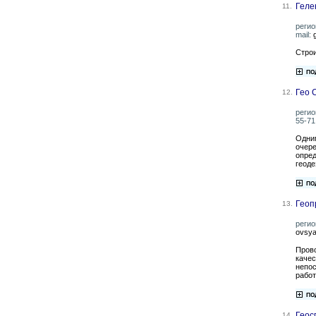
Геле
11.
регио
mail:
Строи
Гео 
12.
регио
55-71 
Одним
очере
опред
геоде
Геоп
13.
регио
ovsya
Прово
качес
непос
работ
Геос
14.