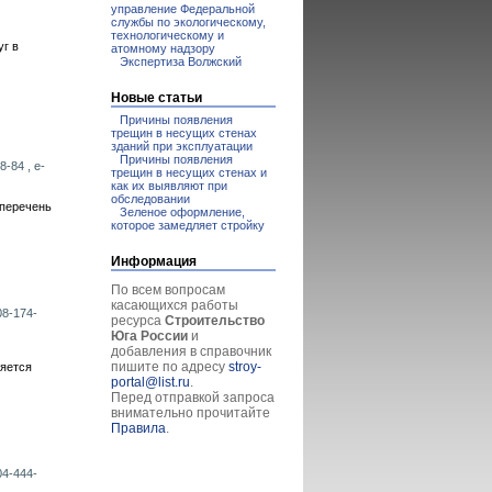
управление Федеральной
службы по экологическому,
технологическому и
г в
атомному надзору
Экспертиза Волжский
Новые статьи
Причины появления
трещин в несущих стенах
зданий при эксплуатации
Причины появления
8-84 , e-
трещин в несущих стенах и
как их выявляют при
обследовании
 перечень
Зеленое оформление,
которое замедляет стройку
Информация
По всем вопросам
касающихся работы
08-174-
ресурса
Строительство
Юга России
и
добавления в справочник
пишите по адресу
stroy-
ляется
portal@list.ru
.
Перед отправкой запроса
внимательно прочитайте
Правила
.
04-444-