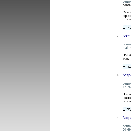
регио
holiva
Осно
сфере
строи
Арсе
2.
регио
mail:
Наша
услуг
Астр
3.
регио
47-75 
Наша 
деяте
незав
Астр
4.
регио
00-49 