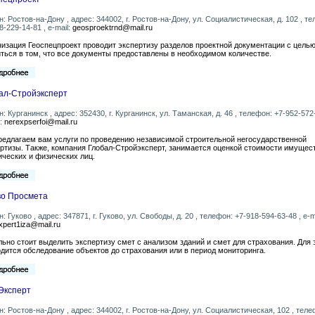
н: Ростов-на-Дону , адрес: 344002, г. Ростов-на-Дону, ул. Социалистическая, д. 102 , т
8-229-14-81 , e-mail:
geosproektrnd@mail.ru
изация Геоспецпроект проводит экспертизу разделов проектной документации с цель
ться в том, что все документы предоставлены в необходимом количестве.
ал-Стройэксперт
н: Курганинск , адрес: 352430, г. Курганинск, ул. Таманская, д. 46 , телефон: +7-952-572
l:
nerexpserfoi@mail.ru
едлагаем вам услуги по проведению независимой строительной негосударственной
ртизы. Также, компания Глобал-Стройэксперт, занимается оценкой стоимости имущес
ческих и физических лиц.
во Просмета
н: Гуково , адрес: 347871, г. Гуково, ул. Свободы, д. 20 , телефон: +7-918-594-63-48 , e-m
expert1iza@mail.ru
ьно стоит выделить экспертизу смет с анализом зданий и смет для страхования. Для 
дится обследование объектов до страхования или в период мониторинга.
Эксперт
н: Ростов-на-Дону , адрес: 344002, г. Ростов-на-Дону, ул. Социалистическая, 102 , теле