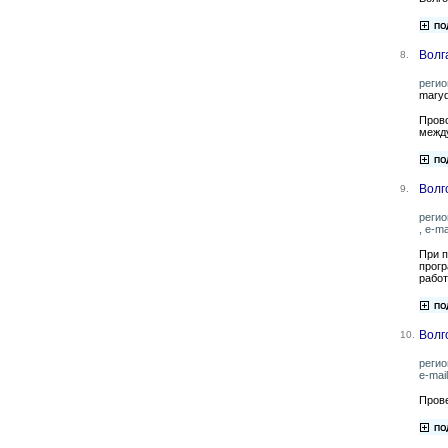
Волг
8.
регио
maryd
Прово
между
Волг
9.
регио
, e-ma
При 
прогр
работ
Волг
10.
регио
e-mai
Прове