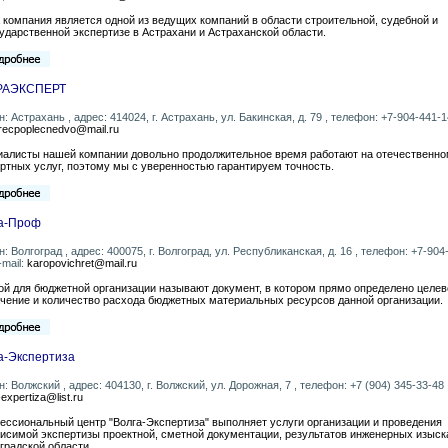
компания является одной из ведущих компаний в области строительной, судебной и
ударственной экспертизе в Астрахани и Астраханской области.
РАЭКСПЕРТ
н: Астрахань , адрес: 414024, г. Астрахань, ул. Бакинская, д. 79 , телефон: +7-904-441-14
irecpoplecnedvo@mail.ru
иалисты нашей компании довольно продолжительное время работают на отечественно
ртных услуг, поэтому мы с уверенностью гарантируем точность.
а-Проф
н: Волгоград , адрес: 400075, г. Волгоград, ул. Республиканская, д. 16 , телефон: +7-904
-mail:
karopovichret@mail.ru
й для бюджетной организации называют документ, в котором прямо определено целев
чение и количество расхода бюджетных материальных ресурсов данной организации.
а-Экспертиза
н: Волжский , адрес: 404130, г. Волжский, ул. Дорожная, 7 , телефон: +7 (904) 345-33-48 ,
-expertiza@list.ru
ссиональный центр "Волга-Экспертиза" выполняет услуги организации и проведения
исимой экспертизы проектной, сметной документации, результатов инженерных изыск
градской области.