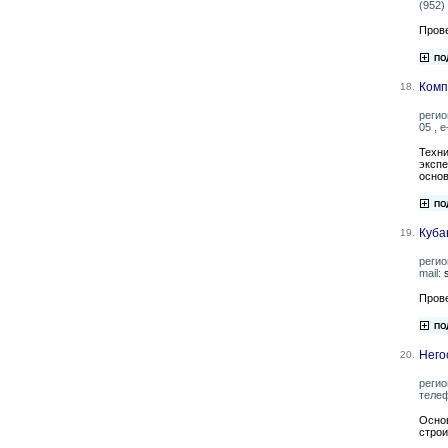
(952)
Прове
Комп
18.
регио
05 , e
Техни
экспе
осно
Куба
19.
регио
mail:
Прове
Него
20.
регио
телеф
Осно
строи