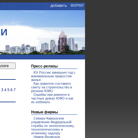
добавить
ФИРМУ
ИИ
Пресс-релизы
Юг России завершил год с
минимальным приростом
жилья
Как грамотно составить
смету на строительство в
2
3
4
5
6
7
регионе ЮФО
Ошибки при ремонте в
частных домах ЮФО и как
их избежать
Новые фирмы
Северо-Кавказское
управление Федеральной
службы по экологическому,
технологическому и
атомному надзору
Нижне-Волжское