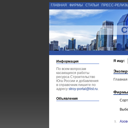
ГЛАВНАЯ
ФИРМЫ
СТАТЬИ
ПРЕСС-РЕЛИЗ
С
Я ищу:
Информация
По всем вопросам
Экспер
касающихся работы
ресурса Строительство
Главная
Юга России и добавления
в справочник пишите по
адресу
stroy-portal@list.ru
.
Фирмы
Объявления
Сорт
Выбе
Азов
1.