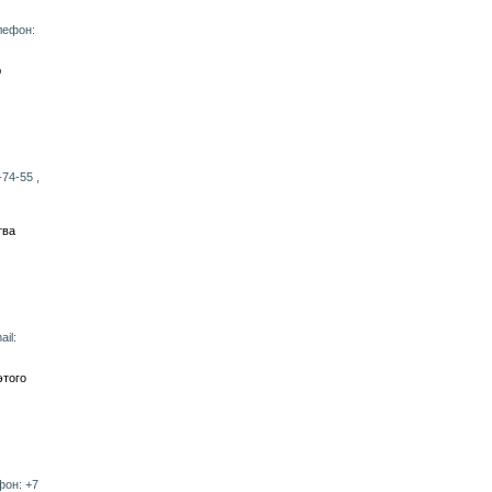
елефон:
ю
-74-55 ,
тва
ail:
этого
фон: +7