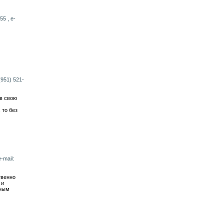
55 , e-
(951) 521-
 в свою
 то без
-mail:
твенно
 и
ьным