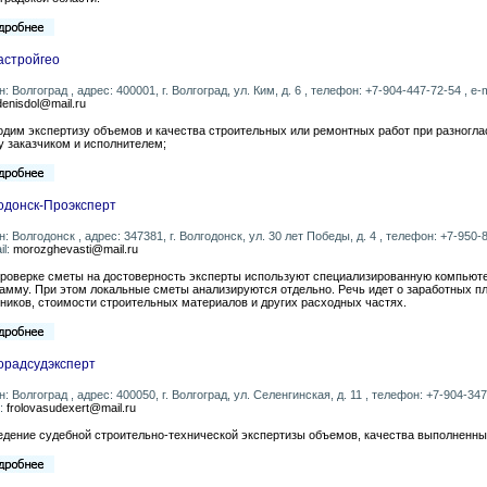
астройгео
н: Волгоград , адрес: 400001, г. Волгоград, ул. Ким, д. 6 , телефон: +7-904-447-72-54 , e-m
enisdol@mail.ru
дим экспертизу объемов и качества строительных или ремонтных работ при разногла
 заказчиком и исполнителем;
одонск-Проэксперт
н: Волгодонск , адрес: 347381, г. Волгодонск, ул. 30 лет Победы, д. 4 , телефон: +7-950-
il:
morozghevasti@mail.ru
проверке сметы на достоверность эксперты используют специализированную компьют
амму. При этом локальные сметы анализируются отдельно. Речь идет о заработных п
ников, стоимости строительных материалов и других расходных частях.
орадсудэксперт
н: Волгоград , адрес: 400050, г. Волгоград, ул. Селенгинская, д. 11 , телефон: +7-904-347
l:
frolovasudexert@mail.ru
дение судебной строительно-технической экспертизы объемов, качества выполненны