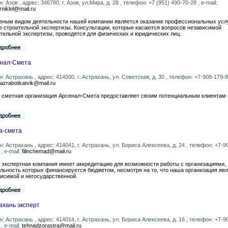
н: Азов , адрес: 346780, г. Азов, ул.Мира, д. 28 , телефон: +7 (951) 490-70-28 , e-mail:
rniklol@mail.ru
вным видом деятельности нашей компании является оказание профессиональных услу
 строительной экспертизы. Консультации, которые касаются вопросов независимой
тельной экспертизы, проводятся для физических и юридических лиц.
нал-Смета
н: Астрахань , адрес: 414000, г. Астрахань, ул. Советская, д. 30 , телефон: +7-908-179-8
razrabotkatvik@mail.ru
 сметная организация Арсенал-Смета предоставляет своим потенциальным клиентам
.
а-смета
н: Астрахань , адрес: 414041, г. Астрахань, ул. Бориса Алексеева, д. 24 , телефон: +7-9
, e-mail:
filinchemad@mail.ru
экспертная компания имеет аккредитацию для возможности работы с организациями,
льность которых финансируется бюджетом, несмотря на то, что наша организация яв
исимой и негосударственной.
ахань эксперт
н: Астрахань , адрес: 414014, г. Астрахань, ул. Бориса Алексеева, д. 16 , телефон: +7-9
, e-mail:
tehnadzorastra@mail.ru