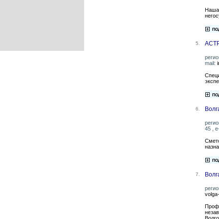
Наша 
негос
АСТ
5.
регио
mail:
Спец
экспе
Волг
6.
регио
45 , e
Смето
назна
Волг
7.
регио
volga
Профе
незав
Волго