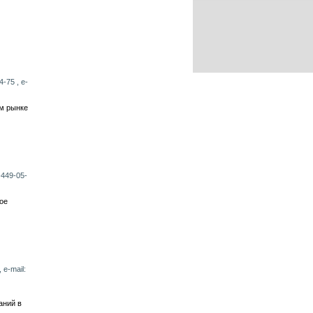
-75 , e-
м рынке
-449-05-
ое
 e-mail:
аний в