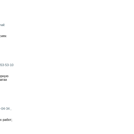
ail:
сиях
853-53-10
ерную
латах
-04-34 ,
х работ;