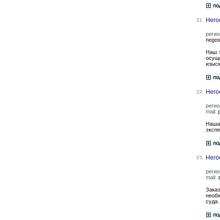
Него
21.
регио
negos
Наш э
осуще
изыск
Него
22.
регио
mail:
Наша
экспе
Него
23.
регио
mail:
Заказ
необх
суда.