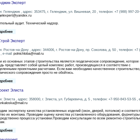
нджик-Эксперт
н: Геленджик , адрес: 353475, г. Геленджик, ул. Вишневая, 20 , телефон: +7 (988) 997-20-
gelexpert@yandex.ru
тельный аудит. Технический надзор.
Строй Эксперт
н: Ростов-на-Дону , адрес: 344006, г. Ростов-на-Дону, пр. Соколова, д. 50 , телефон: +7 
, e-mail:
polnichloba@mail.ru
 из основных этапов строительства является геодезическое сопровождение, которое
дь представляет собой целый комплекс работ, производящихся в соответствии с
еленными проектными расчетами. Если вам необходимо качественное строительство,
зического сопровождения просто не обойтись.
роект Элиста
н: Элиста , адрес: 358000, г. Элиста, ул. Губаревича, д. 5 , телефон: +7-950-843-53-55 , e
nkaloska@mail.ru
дим экспертизу качества установленных изделий (окон, дверей, потолков) и соответс
тво их монтажа. Проводим оценку качества установленного оборудования, фурнитуры
редственно процесса установки.Проводим консультации по всем ремонтно-строител
ам.
пецпроект