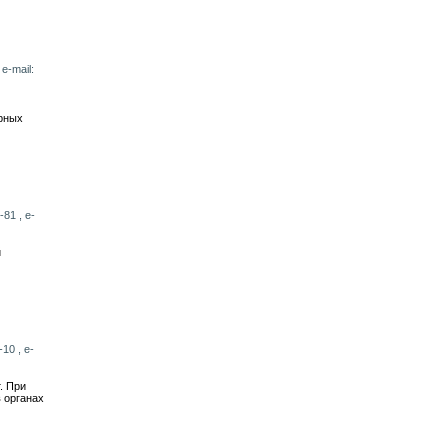
e-mail:
ерных
81 , e-
й
10 , e-
. При
 органах