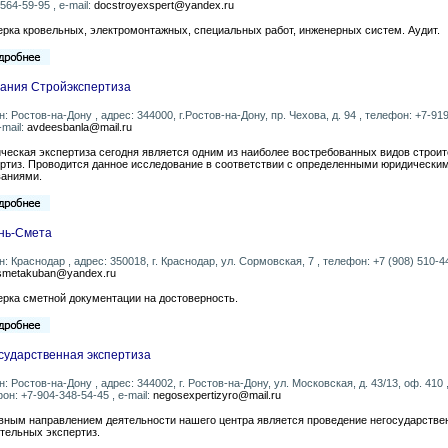
 564-59-95 , e-mail:
docstroyexspert@yandex.ru
рка кровельных, электромонтажных, специальных работ, инженерных систем. Аудит.
ания Стройэкспертиза
н: Ростов-на-Дону , адрес: 344000, г.Ростов-на-Дону, пр. Чехова, д. 94 , телефон: +7-91
-mail:
avdeesbanla@mail.ru
ческая экспертиза сегодня является одним из наиболее востребованных видов строи
ртиз. Проводится данное исследование в соответствии с определенными юридически
ваниями.
нь-Смета
н: Краснодар , адрес: 350018, г. Краснодар, ул. Сормовская, 7 , телефон: +7 (908) 510-44
smetakuban@yandex.ru
рка сметной документации на достоверность.
сударственная экспертиза
н: Ростов-на-Дону , адрес: 344002, г. Ростов-на-Дону, ул. Московская, д. 43/13, оф. 410 
он: +7-904-348-54-45 , e-mail:
negosexpertizyro@mail.ru
вным направлением деятельности нашего центра является проведение негосударстве
тельных экспертиз.