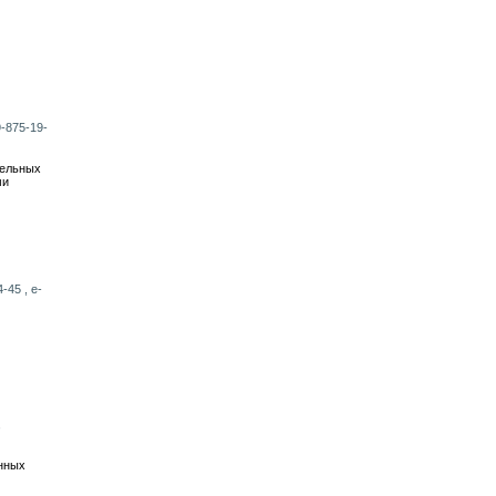
9-875-19-
тельных
ми
-45 , e-
,
нных